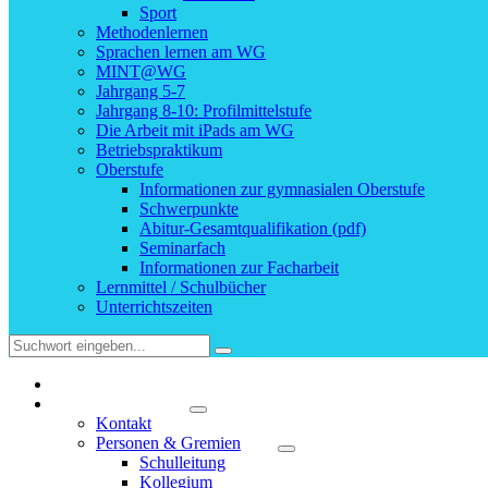
Sport
Methodenlernen
Sprachen lernen am WG
MINT@WG
Jahrgang 5-7
Jahrgang 8-10: Profilmittelstufe
Die Arbeit mit iPads am WG
Betriebspraktikum
Oberstufe
Informationen zur gymnasialen Oberstufe
Schwerpunkte
Abitur-Gesamtqualifikation (pdf)
Seminarfach
Informationen zur Facharbeit
Lernmittel / Schulbücher
Unterrichtszeiten
Startseite
Unsere Schule
Kontakt
Personen & Gremien
Schulleitung
Kollegium