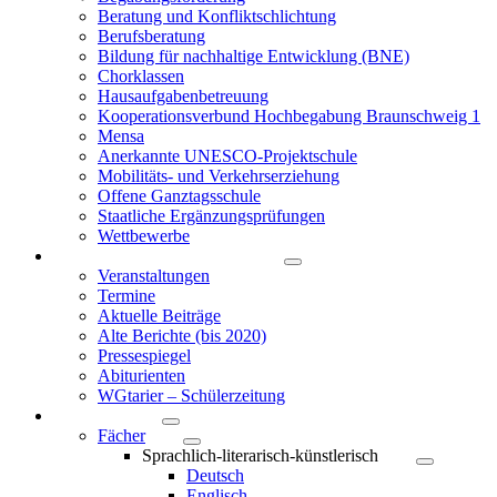
Beratung und Konfliktschlichtung
Berufsberatung
Bildung für nachhaltige Entwicklung (BNE)
Chorklassen
Hausaufgabenbetreuung
Kooperationsverbund Hochbegabung Braunschweig 1
Mensa
Anerkannte UNESCO-Projektschule
Mobilitäts- und Verkehrserziehung
Offene Ganztagsschule
Staatliche Ergänzungsprüfungen
Wettbewerbe
Berichte & Veranstaltungen
Veranstaltungen
Termine
Aktuelle Beiträge
Alte Berichte (bis 2020)
Pressespiegel
Abiturienten
WGtarier – Schülerzeitung
Unterricht
Fächer
Sprachlich-literarisch-künstlerisch
Deutsch
Englisch