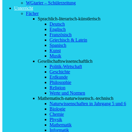
WGtarier – Schülerzeitung
Unterricht
Fächer
Sprachlich-literarisch-künstlerisch
Deutsch
Englisch
Französisch
Griechisch & Latein
Spanisch
Kunst
Musik
Gesellschaftswissenschaftlich
Politik-Wirtschaft
Geschichte
Erdkunde
Philosophie
Religion
Werte und Normen
Mathematisch-naturwissensch.-technisch
Naturwissenschaften in Jahrgang 5 und 6
Biologie
Chemie
Physik
Mathematik
Informatik