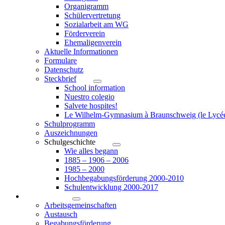
Organigramm
Schülervertretung
Sozialarbeit am WG
Förderverein
Ehemaligenverein
Aktuelle Informationen
Formulare
Datenschutz
Steckbrief
School information
Nuestro colegio
Salvete hospites!
Le Wilhelm-Gymnasium à Braunschweig (le Lycé
Schulprogramm
Auszeichnungen
Schulgeschichte
Wie alles begann
1885 – 1906 – 2006
1985 – 2000
Hochbegabungsförderung 2000-2010
Schulentwicklung 2000-2017
Angebote
Arbeitsgemeinschaften
Austausch
Begabungsförderung