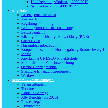
Hochbegabungsförderung 2000-2010
Schulentwicklung 2000-2017
Angebote
Arbeitsgemeinschaften
Austausch
Begabungsförderung
Beratung und Konfliktschlichtung
Berufsberatung
Bildung für nachhaltige Entwicklung (BNE)
Chorklassen
Hausaufgabenbetreuung
Kooperationsverbund Hochbegabung Braunschweig 1
Mensa
Anerkannte UNESCO-Projektschule
Mobilitäts- und Verkehrserziehung
Offene Ganztagsschule
Staatliche Ergänzungsprüfungen
Wettbewerbe
Berichte & Veranstaltungen
Veranstaltungen
Termine
Aktuelle Beiträge
Alte Berichte (bis 2020)
Pressespiegel
Abiturienten