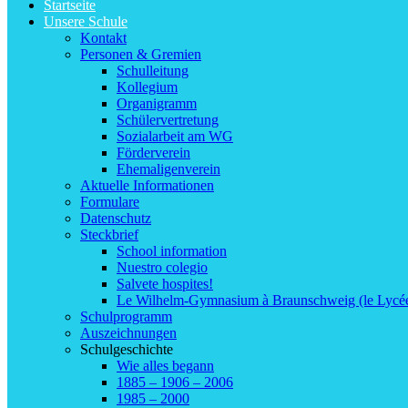
Startseite
Unsere Schule
Kontakt
Personen & Gremien
Schulleitung
Kollegium
Organigramm
Schülervertretung
Sozialarbeit am WG
Förderverein
Ehemaligenverein
Aktuelle Informationen
Formulare
Datenschutz
Steckbrief
School information
Nuestro colegio
Salvete hospites!
Le Wilhelm-Gymnasium à Braunschweig (le Lycé
Schulprogramm
Auszeichnungen
Schulgeschichte
Wie alles begann
1885 – 1906 – 2006
1985 – 2000