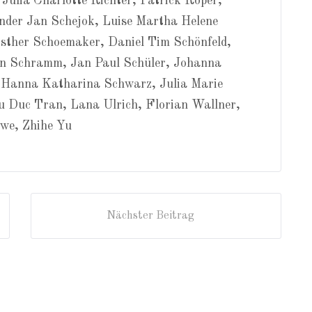
ulia Charlotte Richter, Patrick Röper,
nder Jan Schejok, Luise Martha Helene
sther Schoemaker, Daniel Tim Schönfeld,
ian Schramm, Jan Paul Schüler, Johanna
 Hanna Katharina Schwarz, Julia Marie
u Duc Tran, Lana Ulrich, Florian Wallner,
swe, Zhihe Yu
Nächster Beitrag