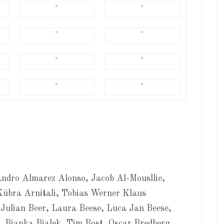
ndro Almarez Alonso, Jacob Al-Mousllie,
Kübra Arnitali, Tobias Werner Klaus
Julian Beer, Laura Beese, Luca Jan Beese,
, Bianka Bialek, Tim Bost, Oscar Bredberg,