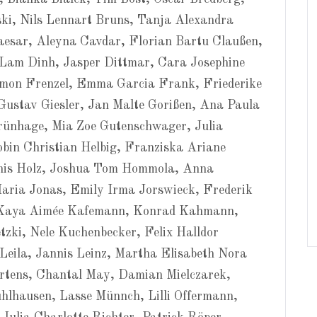
ki, Nils Lennart Bruns, Tanja Alexandra
aesar, Aleyna Cavdar, Florian Bartu Claußen,
Lam Dinh, Jasper Dittmar, Cara Josephine
mon Frenzel, Emma Garcia Frank, Friederike
 Gustav Giesler, Jan Malte Gorißen, Ana Paula
rünhage, Mia Zoe Gutenschwager, Julia
in Christian Helbig, Franziska Ariane
this Holz, Joshua Tom Hommola, Anna
aria Jonas, Emily Irma Jorswieck, Frederik
 Kaya Aimée Kafemann, Konrad Kahmann,
tzki, Nele Kuchenbecker, Felix Halldor
eila, Jannis Leinz, Martha Elisabeth Nora
artens, Chantal May, Damian Mielczarek,
Mühlhausen, Lasse Münnch, Lilli Offermann,