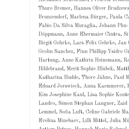
Thure Bremer, Hannes Oliver Brudzews
Brunzendorf, Marlena Bürger, Paula C
Fabio Da Silva Muraglia, Johann Phu-
Döppmann, Anne Ebermaier Cintra, Si
Birgit Gehrke, Lars Felix Gehrke, Jan
Grohn Sanchez, Finn Phillipp Ysidro G
Hartung, Anne Kathrin Heinemann, Rob
Hildebrand, Merit Sophie Hlubek, Mat
Katharina Hudde, Thore Jähne, Paul M
Eduard Jorswieck, Anna Kaemmerer,
Kim Josephine Kaul, Lisa Sophie Konte
Landro, Simon Stephan Langner, Zaid L
Lemmel, Sofia Luft, Celine Gabriele M
Evelina Minebaev, Lilli Mittel, Julia 