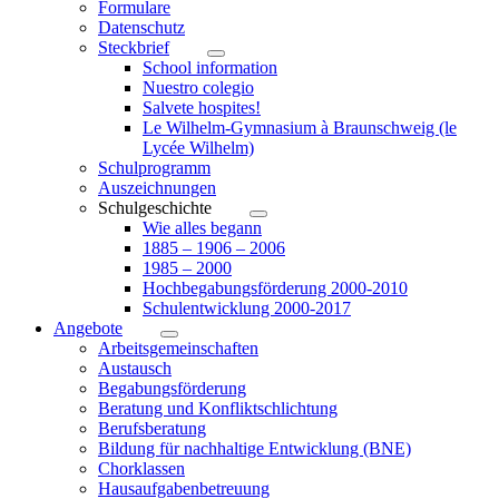
Formulare
Datenschutz
Steckbrief
School information
Nuestro colegio
Salvete hospites!
Le Wilhelm-Gymnasium à Braunschweig (le
Lycée Wilhelm)
Schulprogramm
Auszeichnungen
Schulgeschichte
Wie alles begann
1885 – 1906 – 2006
1985 – 2000
Hochbegabungsförderung 2000-2010
Schulentwicklung 2000-2017
Angebote
Arbeitsgemeinschaften
Austausch
Begabungsförderung
Beratung und Konfliktschlichtung
Berufsberatung
Bildung für nachhaltige Entwicklung (BNE)
Chorklassen
Hausaufgabenbetreuung