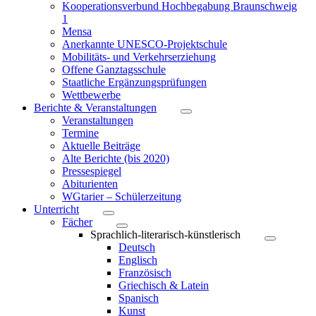
Kooperationsverbund Hochbegabung Braunschweig
1
Mensa
Anerkannte UNESCO-Projektschule
Mobilitäts- und Verkehrserziehung
Offene Ganztagsschule
Staatliche Ergänzungsprüfungen
Wettbewerbe
Berichte & Veranstaltungen
Veranstaltungen
Termine
Aktuelle Beiträge
Alte Berichte (bis 2020)
Pressespiegel
Abiturienten
WGtarier – Schülerzeitung
Unterricht
Fächer
Sprachlich-literarisch-künstlerisch
Deutsch
Englisch
Französisch
Griechisch & Latein
Spanisch
Kunst