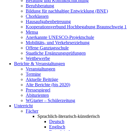
Beratung und Konfliktschlichtung
Berufsberatung
Bildung für nachhaltige Entwicklung (BNE)
Chorklassen
Hausaufgabenbetreuung
Kooperationsverbund Hochbegabung Braunschweig 1
Mensa
Anerkannte UNESCO-Projektschule
Mobilitäts- und Verkehrserziehung
Offene Ganztagsschule
Staatliche Ergänzungsprüfungen
Wettbewerbe
Berichte & Veranstaltungen
Veranstaltungen
Termine
Aktuelle Beiträge
Alte Berichte (bis 2020)
Pressespiegel
Abiturienten
WGtarier – Schülerzeitung
Unterricht
Fächer
Sprachlich-literarisch-künstlerisch
Deutsch
Englisch