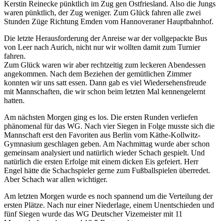
Kerstin Reinecke pünktlich im Zug gen Ostfriesland. Also die Jungs
waren pünktlich, der Zug weniger. Zum Glück fahren alle zwei
Stunden Züge Richtung Emden vom Hannoveraner Hauptbahnhof.
Die letzte Herausforderung der Anreise war der vollgepackte Bus
von Leer nach Aurich, nicht nur wir wollten damit zum Turnier
fahren.
Zum Glück waren wir aber rechtzeitig zum leckeren Abendessen
angekommen. Nach dem Beziehen der gemütlichen Zimmer
konnten wir uns satt essen. Dann gab es viel Wiedersehensfreude
mit Mannschaften, die wir schon beim letzten Mal kennengelernt
hatten.
Am nächsten Morgen ging es los. Die ersten Runden verliefen
phänomenal für das WG. Nach vier Siegen in Folge musste sich die
Mannschaft erst den Favoriten aus Berlin vom Käthe-Kollwitz-
Gymnasium geschlagen geben. Am Nachmittag wurde aber schon
gemeinsam analysiert und natürlich wieder Schach gespielt. Und
natürlich die ersten Erfolge mit einem dicken Eis gefeiert. Herr
Engel hätte die Schachspieler gerne zum Fußballspielen überredet.
Aber Schach war allen wichtiger.
Am letzten Morgen wurde es noch spannend um die Verteilung der
ersten Plätze. Nach nur einer Niederlage, einem Unentschieden und
fünf Siegen wurde das WG Deutscher Vizemeister mit 11