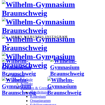
ISERV
WEBUNTIS
INSTAGRAM
Startseite
Unsere Schule
Kontakt
Personen & Gremien
Schulleitung
Kollegium
Organigramm
Schülervertretung