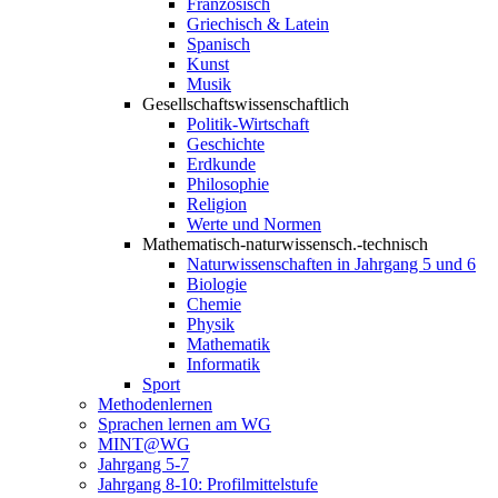
Französisch
Griechisch & Latein
Spanisch
Kunst
Musik
Gesellschaftswissenschaftlich
Politik-Wirtschaft
Geschichte
Erdkunde
Philosophie
Religion
Werte und Normen
Mathematisch-naturwissensch.-technisch
Naturwissenschaften in Jahrgang 5 und 6
Biologie
Chemie
Physik
Mathematik
Informatik
Sport
Methodenlernen
Sprachen lernen am WG
MINT@WG
Jahrgang 5-7
Jahrgang 8-10: Profilmittelstufe