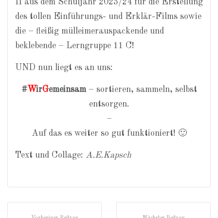
II aus dem Schuljahr 2023/24 für die Erstellung
des tollen Einführungs- und Erklär-Films sowie
die – fleißig mülleimerauspackende und
beklebende – Lerngruppe 11 C!
UND nun liegt es an uns:
#
W
ir
G
emeinsam
– sortieren, sammeln, selbst
entsorgen.
–
Auf das es weiter so gut funktioniert! 🙂
Text und Collage:
A.E.Kapsch