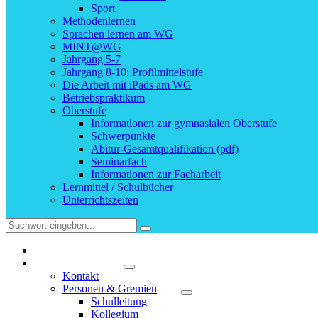
Sport
Methodenlernen
Sprachen lernen am WG
MINT@WG
Jahrgang 5-7
Jahrgang 8-10: Profilmittelstufe
Die Arbeit mit iPads am WG
Betriebspraktikum
Oberstufe
Informationen zur gymnasialen Oberstufe
Schwerpunkte
Abitur-Gesamtqualifikation (pdf)
Seminarfach
Informationen zur Facharbeit
Lernmittel / Schulbücher
Unterrichtszeiten
Startseite
Unsere Schule
Kontakt
Personen & Gremien
Schulleitung
Kollegium