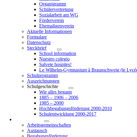
Organigramm
Schülervertretung
Sozialarbeit am WG
Förderverein
Ehemaligenverein
Aktuelle Informationen
Formulare
Datenschutz
Steckbrief
School information
Nuestro colegio
Salvete hospites!
Le Wilhelm-Gymnasium à Braunschweig (le Lycé
Schulprogramm
Auszeichnungen
Schulgeschichte
Wie alles begann
1885 – 1906 – 2006
1985 – 2000
Hochbegabungsförderung 2000-2010
Schulentwicklung 2000-2017
Angebote
Arbeitsgemeinschaften
Austausch
Begabungsförderung