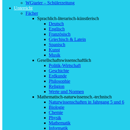
WGtarier – Schülerzeitung
Unterricht
Fächer
Sprachlich-literarisch-künstlerisch
Deutsch
Englisch
Französisch
Griechisch & Latein
Spanisch
Kunst
Musik
Gesellschaftswissenschaftlich
Politik-Wirtschaft
Geschichte
Erdkunde
Philosophie
Religion
Werte und Normen
Mathematisch-naturwissensch.-technisch
Naturwissenschaften in Jahrgang 5 und 6
Biologie
Chemie
Physik
Mathematik
Informatik