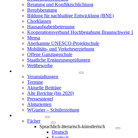
Beratung und Konfliktschlichtung
Berufsberatung
Bildung für nachhaltige Entwicklung (BNE)
Chorklassen
Hausaufgabenbetreuung
Kooperationsverbund Hochbegabung Braunschweig 1
Mensa
Anerkannte UNESCO-Projektschule
Mobilitäts- und Verkehrserziehung
Offene Ganztagsschule
Staatliche Ergänzungsprüfungen
Wettbewerbe
Berichte & Veranstaltungen
Veranstaltungen
Termine
Aktuelle Beiträge
Alte Berichte (bis 2020)
Pressespiegel
Abiturienten
WGtarier – Schülerzeitung
Unterricht
Fächer
Sprachlich-literarisch-künstlerisch
Deutsch
Englisch