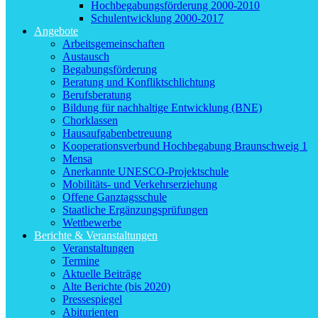
Hochbegabungsförderung 2000-2010
Schulentwicklung 2000-2017
Angebote
Arbeitsgemeinschaften
Austausch
Begabungsförderung
Beratung und Konfliktschlichtung
Berufsberatung
Bildung für nachhaltige Entwicklung (BNE)
Chorklassen
Hausaufgabenbetreuung
Kooperationsverbund Hochbegabung Braunschweig 1
Mensa
Anerkannte UNESCO-Projektschule
Mobilitäts- und Verkehrserziehung
Offene Ganztagsschule
Staatliche Ergänzungsprüfungen
Wettbewerbe
Berichte & Veranstaltungen
Veranstaltungen
Termine
Aktuelle Beiträge
Alte Berichte (bis 2020)
Pressespiegel
Abiturienten