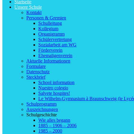
Startseite
Unsere Schule
Kontakt
Personen & Gremien
Schulleitung
Kollegium
Organigramm
Schülervertretung
Sozialarbeit am WG
Förderverein
Ehemaligenverein
Aktuelle Informationen
Formulare
Datenschutz
Steckbrief
School information
Nuestro colegio
Salvete hospites!
Le Wilhelm-Gymnasium à Braunschweig (le Lycé
Schulprogramm
Auszeichnungen
Schulgeschichte
Wie alles begann
1885 – 1906 – 2006
1985 – 2000