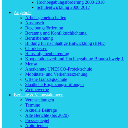
Hochbegabungsförderung 2000-2010
Schulentwicklung 2000-2017
Angebote
Arbeitsgemeinschaften
Austausch
Begabungsförderung
Beratung und Konfliktschlichtung
Berufsberatung
Bildung für nachhaltige Entwicklung (BNE)
Chorklassen
Hausaufgabenbetreuung
Kooperationsverbund Hochbegabung Braunschweig 1
Mensa
Anerkannte UNESCO-Projektschule
Mobilitäts- und Verkehrserziehung
Offene Ganztagsschule
Staatliche Ergänzungsprüfungen
Wettbewerbe
Berichte & Veranstaltungen
Veranstaltungen
Termine
Aktuelle Beiträge
Alte Berichte (bis 2020)
Pressespiegel
Abiturienten