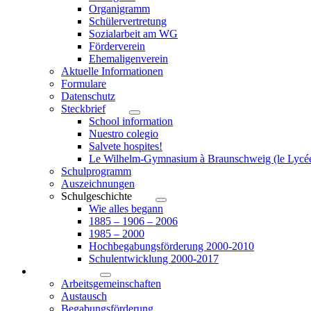
Organigramm
Schülervertretung
Sozialarbeit am WG
Förderverein
Ehemaligenverein
Aktuelle Informationen
Formulare
Datenschutz
Steckbrief
School information
Nuestro colegio
Salvete hospites!
Le Wilhelm-Gymnasium à Braunschweig (le Lycé
Schulprogramm
Auszeichnungen
Schulgeschichte
Wie alles begann
1885 – 1906 – 2006
1985 – 2000
Hochbegabungsförderung 2000-2010
Schulentwicklung 2000-2017
Angebote
Arbeitsgemeinschaften
Austausch
Begabungsförderung