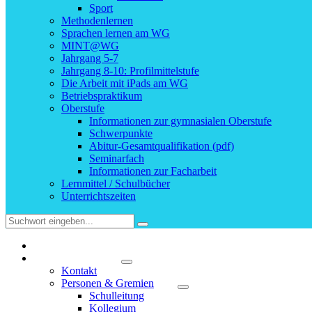
Sport
Methodenlernen
Sprachen lernen am WG
MINT@WG
Jahrgang 5-7
Jahrgang 8-10: Profilmittelstufe
Die Arbeit mit iPads am WG
Betriebspraktikum
Oberstufe
Informationen zur gymnasialen Oberstufe
Schwerpunkte
Abitur-Gesamtqualifikation (pdf)
Seminarfach
Informationen zur Facharbeit
Lernmittel / Schulbücher
Unterrichtszeiten
Startseite
Unsere Schule
Kontakt
Personen & Gremien
Schulleitung
Kollegium