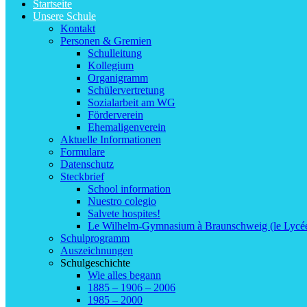
Startseite
Unsere Schule
Kontakt
Personen & Gremien
Schulleitung
Kollegium
Organigramm
Schülervertretung
Sozialarbeit am WG
Förderverein
Ehemaligenverein
Aktuelle Informationen
Formulare
Datenschutz
Steckbrief
School information
Nuestro colegio
Salvete hospites!
Le Wilhelm-Gymnasium à Braunschweig (le Lycé
Schulprogramm
Auszeichnungen
Schulgeschichte
Wie alles begann
1885 – 1906 – 2006
1985 – 2000