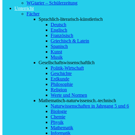
WGtarier – Schülerzeitung
Unterricht
Fächer
Sprachlich-literarisch-künstlerisch
Deutsch
Englisch
Französisch
Griechisch & Latein
Spanisch
Kunst
Musik
Gesellschaftswissenschaftlich
Politik-Wirtschaft
Geschichte
Erdkunde
Philosophie
Religion
Werte und Normen
Mathematisch-naturwissensch.-technisch
Naturwissenschaften in Jahrgang 5 und 6
Biologie
Chemie
Physik
Mathematik
Informatik