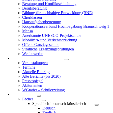
Beratung und Konfliktschlichtung
Berufsberatung
Bildung für nachhaltige Entwicklung (BNE)
Chorklassen
Hausaufgabenbetreuung
Kooperationsverbund Hochbegabung Braunschweig 1
Mensa
Anerkannte UNESCO-Projektschule
Mobilitäts- und Verkehrserziehung
Offene Ganztagsschule
Staatliche Ergänzungsprüfungen
Wettbewerbe
Berichte & Veranstaltungen
Veranstaltungen
Termine
Aktuelle Beiträge
Alte Berichte (bis 2020)
Pressespiegel
Abiturienten
WGtarier – Schülerzeitung
Unterricht
Fächer
Sprachlich-literarisch-künstlerisch
Deutsch
Englisch