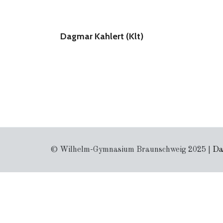
Dagmar Kahlert (Klt)
© Wilhelm-Gymnasium Braunschweig 2025 |
Da