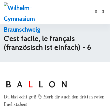
C’est facile, le français
(französisch ist einfach) - 6
B A
L
L O N
Du bist echt gut! 👌 Merk dir auch den dritten roten
Buchstaben!