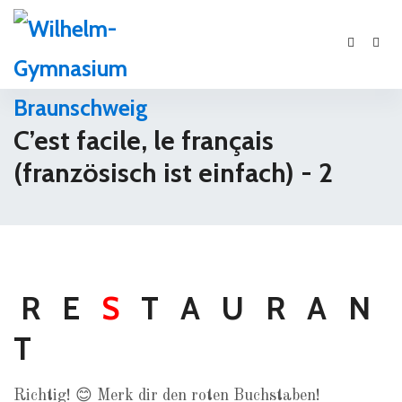
C’est facile, le français
(französisch ist einfach) - 2
R E
S
T A U R A N
T
Richtig! 😊 Merk dir den roten Buchstaben!